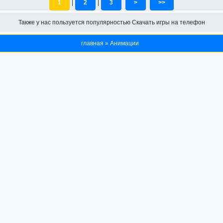
1
|
2
|
3
>
>>
Также у нас пользуется популярностью
Скачать игры на телефон
главная
»
Анимации