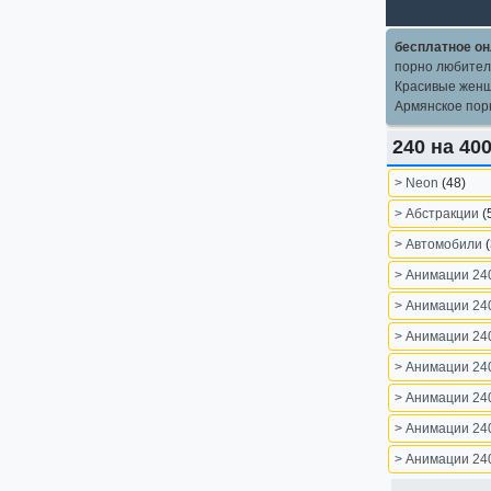
бесплатное он
порно любите
Красивые жен
Армянское пор
240 на 40
> Neon
(48)
> Абстракции
(
> Автомобили
> Анимации 24
> Анимации 24
> Анимации 24
> Анимации 24
> Анимации 24
> Анимации 24
> Анимации 24