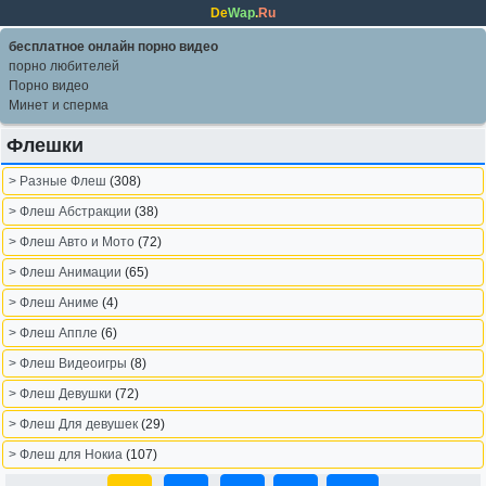
De
Wap
.
Ru
бесплатное онлайн порно видео
порно любителей
Порно видео
Минет и сперма
Флешки
> Разные Флеш
(308)
> Флеш Абстракции
(38)
> Флеш Авто и Мото
(72)
> Флеш Анимации
(65)
> Флеш Аниме
(4)
> Флеш Аппле
(6)
> Флеш Видеоигры
(8)
> Флеш Девушки
(72)
> Флеш Для девушек
(29)
> Флеш для Нокиа
(107)