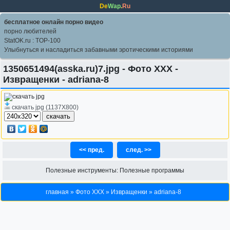
De
Wap
.
Ru
бесплатное онлайн порно видео
порно любителей
StatOK.ru : TOP-100
Улыбнуться и насладиться забавными эротическими историями
1350651494(asska.ru)7.jpg - Фото ХХХ -
Извращенки - adriana-8
скачать jpg (1137X800)
<< пред.
след. >>
Полезные инструменты:
Полезные программы
главная
»
Фото ХХХ
»
Извращенки
»
adriana-8