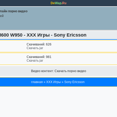
De
Wap
.
Ru
лайн порно видео
лей
M600 W950 - XXX Игры - Sony Ericsson
Скачиваний: 626
Скачать jar
Скачиваний: 981
Скачать jar
Видео контент:
Скачать порно видео
главная
»
XXX Игры
»
Sony Ericsson