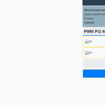
бесплатное он
порно любите
В бане
МЖЖЖ
P990 P1i 