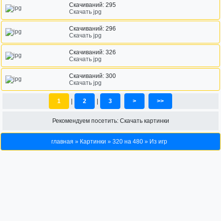
Скачиваний: 295
Скачать jpg
Скачиваний: 296
Скачать jpg
Скачиваний: 326
Скачать jpg
Скачиваний: 300
Скачать jpg
1
|
2
|
3
>
>>
Рекомендуем посетить:
Скачать картинки
главная
»
Картинки
»
320 на 480
»
Из игр