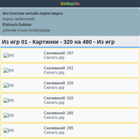
De
Wap
.
Ru
бесплатное онлайн порно видео
порно любителей
Ehtiraslı Gəlinlər
узбечка стала голой раком
Из игр 01 - Картинки - 320 на 480 - Из игр
Скачиваний: 297
Скачать jpg
Скачиваний: 291
Скачать jpg
Скачиваний: 320
Скачать jpg
Скачиваний: 310
Скачать jpg
Скачиваний: 285
Скачать jpg
Скачиваний: 295
Скачать jpg