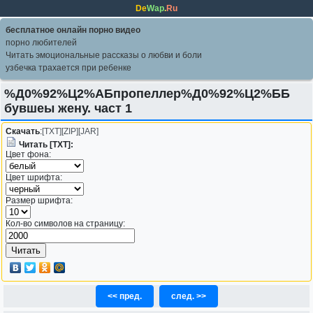
De
Wap
.
Ru
бесплатное онлайн порно видео
порно любителей
Читать эмоциональные рассказы о любви и боли
узбечка трахается при ребенке
%Д0%92%Ц2%АБпропеллер%Д0%92%Ц2%ББ
бувшеы жену. част 1
Скачать
:
[TXT]
[ZIP]
[JAR]
Читать [TXT]:
Цвет фона:
Цвет шрифта:
Размер шрифта:
Кол-во символов на страницу:
<< пред.
след. >>